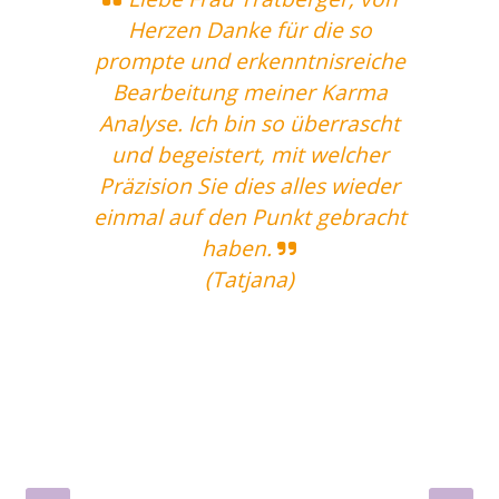
Herzen Danke für die so
prompte und erkenntnisreiche
Le
nd
Bearbeitung meiner Karma
i
....
Analyse. Ich bin so überrascht
und
und begeistert, mit welcher
En
ne
Präzision Sie dies alles wieder
einmal auf den Punkt gebracht
haben.
(Tatjana)