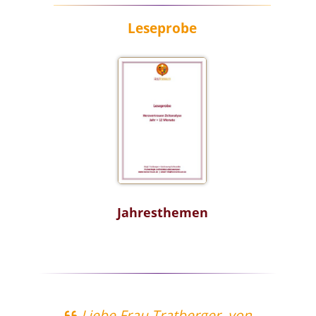
Leseprobe
Jahresthemen
len
Liebe Frau Tratberger, von