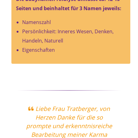
Seiten und beinhaltet für 3 Namen jeweils:
Namenszahl
Persönlichkeit: Inneres Wesen, Denken,
Handeln, Naturell
Eigenschaften
len
Liebe Frau Tratberger, von
Herzen Danke für die so
prompte und erkenntnisreiche
Le
nd
Bearbeitung meiner Karma
i