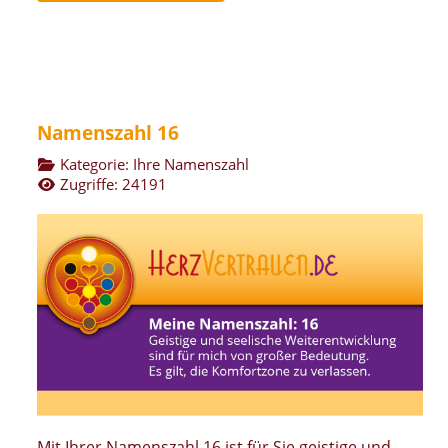
Namenszahl 16
Kategorie:
Ihre Namenszahl
Zugriffe: 24191
Mit Ihrer Namenszahl 16 ist für Sie geistige und