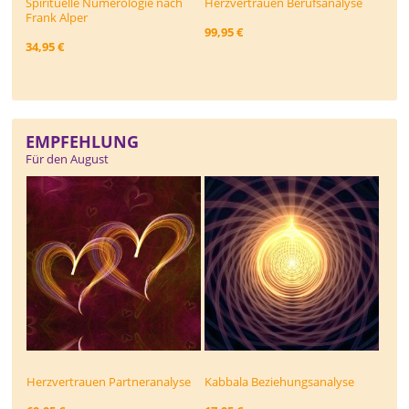
Spirituelle Numerologie nach
Herzvertrauen Berufsanalyse
Frank Alper
99,95 €
34,95 €
EMPFEHLUNG
Für den August
Herzvertrauen Partneranalyse
Kabbala Beziehungs­analyse