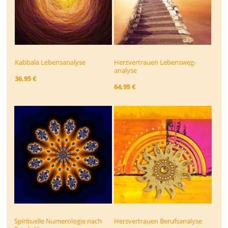
Kabbala Lebensanalyse
Herzvertrauen Lebensweg­
analyse
36,95 €
64,95 €
Spirituelle Numerologie nach
Herzvertrauen Berufsanalyse