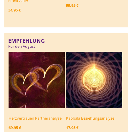
Frank Alper
99,95 €
34,95 €
EMPFEHLUNG
Für den August
Herzvertrauen Partneranalyse
Kabbala Beziehungs­analyse
69,95 €
17,95 €