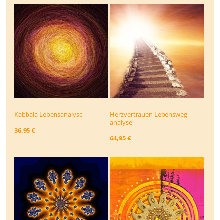
Kabbala Lebensanalyse
Herzvertrauen Lebensweg­
analyse
36,95 €
64,95 €