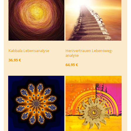
Kabbala Lebensanalyse
Herzvertrauen Lebensweg­
analyse
36,95 €
64,95 €