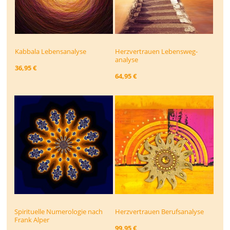
Kabbala Lebensanalyse
Herzvertrauen Lebensweg­
analyse
36,95 €
64,95 €
Spirituelle Numerologie nach
Herzvertrauen Berufsanalyse
Frank Alper
99,95 €