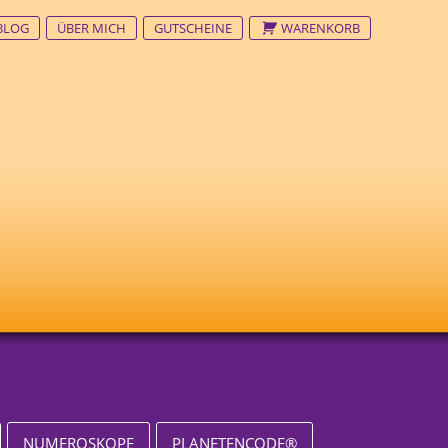
BLOG
ÜBER MICH
GUTSCHEINE
WARENKORB
NUMEROSKOPE
PLANETENCODE®